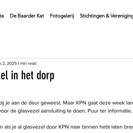
ta
De Baarder Kat
Fotogalerij
Stichtingen & Verenigin
p 2, 2025
1 min read
el in het dorp
l bij je aan de deur geweest. Maar KPN gaat deze week la
or de glasvezel aansluiting te doen. Puur ter informatie.
en als je al glasvezel door KPN naar binnen hebt laten bre