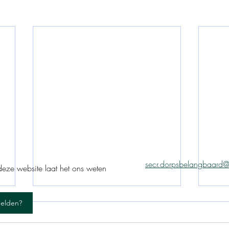
secr.dorpsbelangbaard
eze website laat het ons weten
melden?