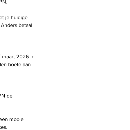
PN. 
et je huidige 
 Anders betaal 
f maart 2026 in 
den boete aan 
PN de 
 een mooie 
ces.