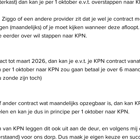
erkast) dan kan je per 1 oktober e.v.t. overstappen naar K
bij Ziggo of een andere provider zit dat je wel je contract m
en (maandelijks) of je moet kijken wanneer deze afloopt.
je eerder over wil stappen naar KPN. 
act tot maart 2026, dan kan je e.v.t. je KPN contract vana
an per 1 oktober naar KPN zou gaan betaal je over 6 maan
u zonde zijn toch)
f ander contract wat maandelijks opzegbaar is, dan kan K
len en kan je dus in principe per 1 oktober naar KPN.
an KPN leggen dit ook uit aan de deur, en volgens mij
erstaand) voor ons dorp. Dus maak je eigen keuze en suc