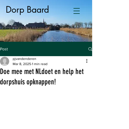
Dorp Baard
Post
pjvandenderen
Mar 8, 2025
1 min read
Doe mee met NLdoet en help het
dorpshuis opknappen!